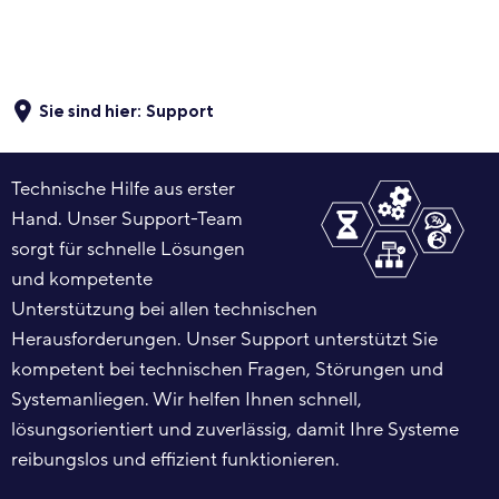
Sie sind hier:
Support
Support
Technische Hilfe aus erster
für
Hand. Unser Support-Team
meiqas
sorgt für schnelle Lösungen
und kompetente
–
Unterstützung bei allen technischen
zuverlässige
Herausforderungen. Unser Support unterstützt Sie
Unterstützung
kompetent bei technischen Fragen, Störungen und
für
Systemanliegen. Wir helfen Ihnen schnell,
lösungsorientiert und zuverlässig, damit Ihre Systeme
Ihre
reibungslos und effizient funktionieren.
KI